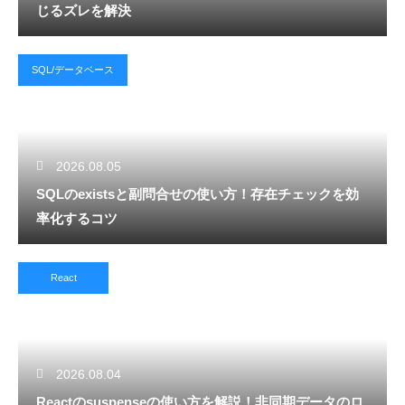
じるズレを解決
SQL/データベース
2026.08.05
SQLのexistsと副問合せの使い方！存在チェックを効
率化するコツ
React
2026.08.04
Reactのsuspenseの使い方を解説！非同期データのロ