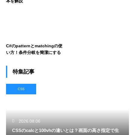
本を解説
C#のpatternとmatchingの使
い方！条件分岐を簡潔にする
特集記事
CSS
2026.08.06
CSSのcalcと100vhの違いとは？画面の高さ指定で生