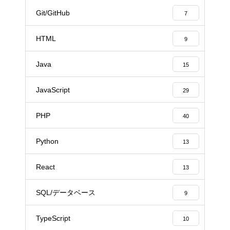
Git/GitHub
7
HTML
9
Java
15
JavaScript
29
PHP
40
Python
13
React
13
SQL/データベース
9
TypeScript
10