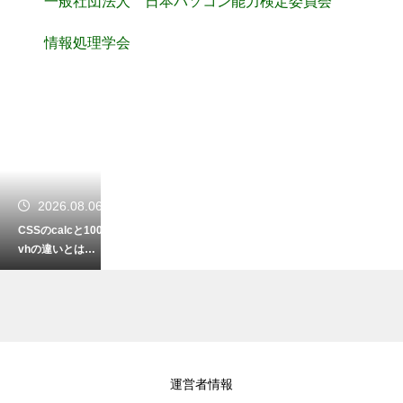
一般社団法人 日本パソコン能力検定委員会
情報処理学会
2026.08.06
CSSのcalcと100
vhの違いとは？
画面の高さ指定
で生じるズレを
解決
2026.08.05
運営者情報
SQLのexistsと