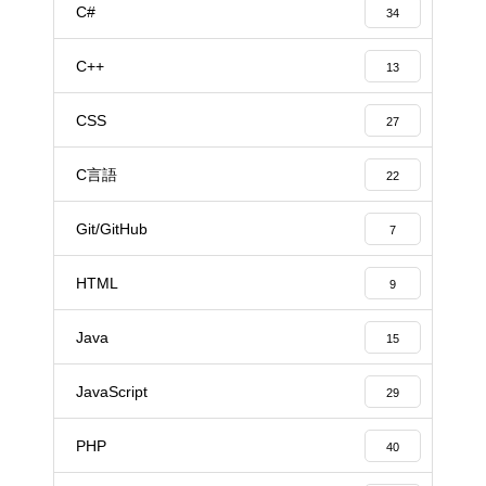
C#
34
C++
13
CSS
27
C言語
22
Git/GitHub
7
HTML
9
Java
15
JavaScript
29
PHP
40