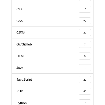
C++
13
CSS
27
C言語
22
Git/GitHub
7
HTML
9
Java
15
JavaScript
29
PHP
40
Python
13