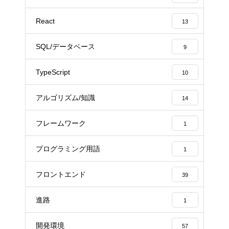
React
13
SQL/データベース
9
TypeScript
10
アルゴリズム/知識
14
フレームワーク
1
プログラミング用語
1
フロントエンド
39
進路
1
開発環境
57