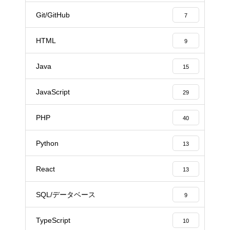
Git/GitHub
7
HTML
9
Java
15
JavaScript
29
PHP
40
Python
13
React
13
SQL/データベース
9
TypeScript
10