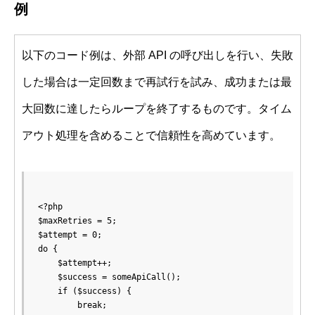
例
以下のコード例は、外部 API の呼び出しを行い、失敗
した場合は一定回数まで再試行を試み、成功または最
大回数に達したらループを終了するものです。タイム
アウト処理を含めることで信頼性を高めています。
<?php

$maxRetries = 5;

$attempt = 0;

do {

    $attempt++;

    $success = someApiCall();

    if ($success) {

        break;
