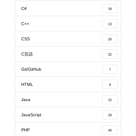
C#
34
C++
13
CSS
26
C言語
22
Git/GitHub
7
HTML
9
Java
15
JavaScript
29
PHP
40