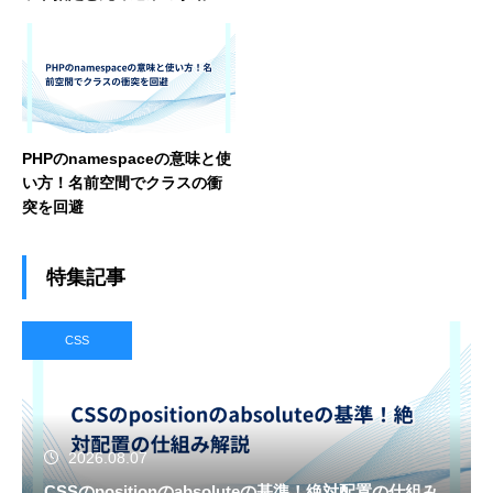
解説
PHPのnamespaceの意味と使
い方！名前空間でクラスの衝
突を回避
特集記事
CSS
2026.08.07
CSSのpositionのabsoluteの基準！絶対配置の仕組み