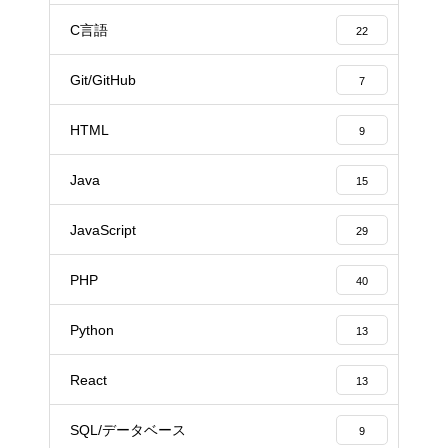
C言語
22
Git/GitHub
7
HTML
9
Java
15
JavaScript
29
PHP
40
Python
13
React
13
SQL/データベース
9