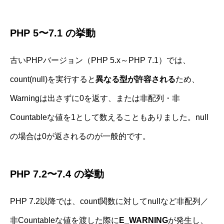
PHP 5〜7.1 の挙動
古いPHPバージョン（PHP 5.x～PHP 7.1）では、
count(null)を実行すると
異なる型が許容される
ため、
Warningは出さずに0を返す、または非配列・非
Countableな値を1として数えることもありました。null
の場合は0が返されるのが一般的です。
PHP 7.2〜7.4 の挙動
PHP 7.2以降では、count関数に対してnullなど非配列／
非Countableな値を渡した際に
E_WARNING
が発生し、