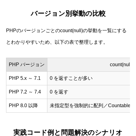
バージョン別挙動の比較
PHPのバージョンごとのcount(null)の挙動を一覧にする
とわかりやすいため、以下の表で整理します。
PHP バージョン
count(nu
PHP 5.x ～ 7.1
0 を返すことが多い
PHP 7.2 ～ 7.4
0 を返す
PHP 8.0 以降
未指定型を強制的に配列／Countableとし
実践コード例と問題解決のシナリオ