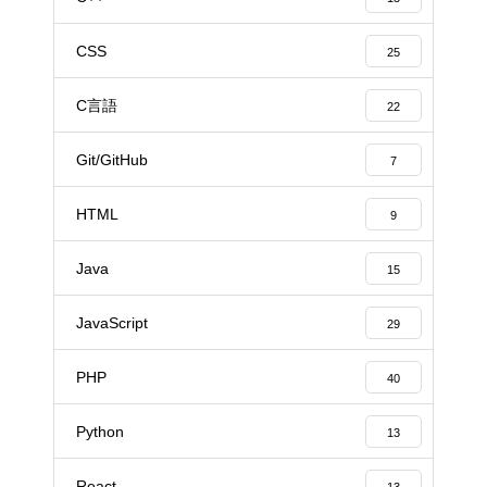
CSS
25
C言語
22
Git/GitHub
7
HTML
9
Java
15
JavaScript
29
PHP
40
Python
13
React
13