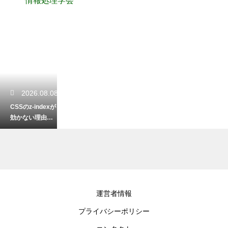
情報処理学会
2026.08.08
CSSのz-indexが
効かない理由！
重なり順が反映
されない時の対
処法
2026.08.07
運営者情報
CSSのpositionの
プライバシーポリシー
absoluteの基
準！絶対配置の