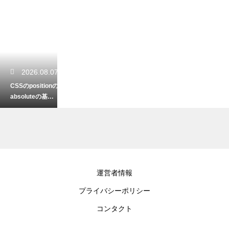
2026.08.07
CSSのpositionの
absoluteの基
準！絶対配置の
仕組み解説
2026.08.06
運営者情報
CSSのcalcと100
プライバシーポリシー
vhの違いとは？
画面の高さ指定
コンタクト
で生じるズレを
解決