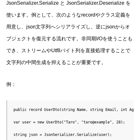
JsonSerializer.Serialize と JsonSerializer.Deserialize を
使います。例として、次のようなrecordやクラス定義を
用意し、json文字列へシリアライズし、逆にjsonからオ
ブジェクトを復元する流れです。非同期I/Oを使うことも
でき、ストリームやUtf8バイト列を直接処理することで
文字列の中間生成を抑えることが重要です。
例：
public record UserDto(string Name, string Email, int Age);
var user = new UserDto("Taro", "taro@example", 28);

string json = JsonSerializer.Serialize(user);
