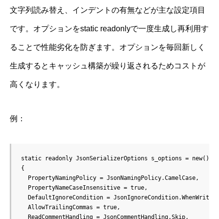
文字列読み替え、インデントの有無などが主な設定項目
です。オプションをstatic readonlyで一度生成し再利用す
ることで性能劣化を防ぎます。オプションを毎回新しく
生成するとキャッシュ構築が繰り返されるためコストが
高くなります。
例：
static readonly JsonSerializerOptions s_options = new()

{

  PropertyNamingPolicy = JsonNamingPolicy.CamelCase,

  PropertyNameCaseInsensitive = true,

  DefaultIgnoreCondition = JsonIgnoreCondition.WhenWriting
  AllowTrailingCommas = true,

  ReadCommentHandling = JsonCommentHandling.Skip,
