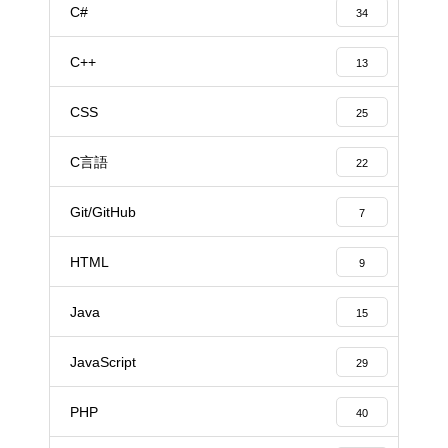
C#
34
C++
13
CSS
25
C言語
22
Git/GitHub
7
HTML
9
Java
15
JavaScript
29
PHP
40