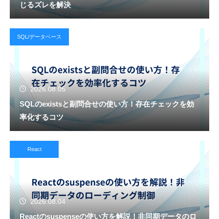
じるズレを解決
SQL/データベース
2026.08.05
SQLのexistsと副問合せの使い方！存在チェックを効
率化するコツ
React
2026.08.04
Reactのsuspenseの使い方を解説！非同期データのロ