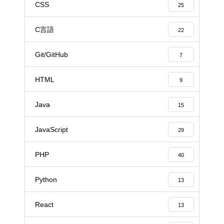
CSS
25
C言語
22
Git/GitHub
7
HTML
9
Java
15
JavaScript
29
PHP
40
Python
13
React
13