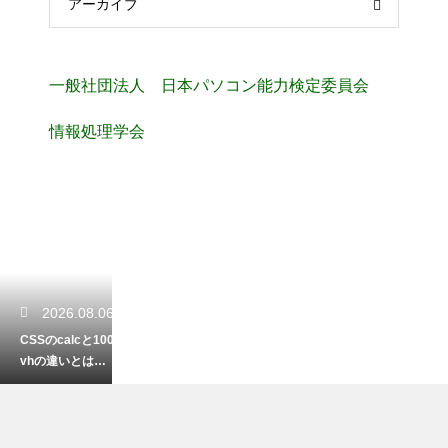
アーカイブ
一般社団法人 日本パソコン能力検定委員会
情報処理学会
2026.08.06
CSSのcalcと100
vhの違いとは？
画面の高さ指定
で生じるズレを
解決