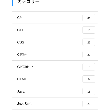
カテゴリー
C#
34
C++
13
CSS
27
C言語
22
Git/GitHub
7
HTML
9
Java
15
JavaScript
29