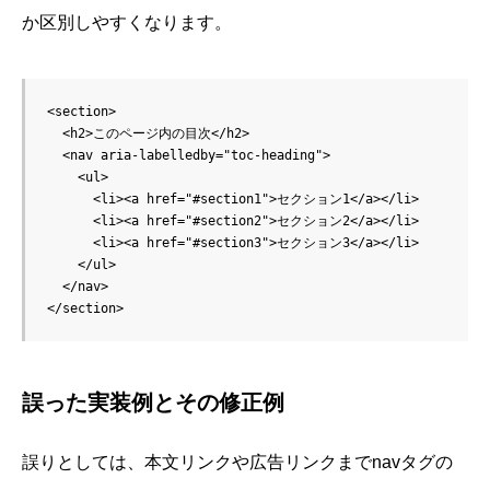
か区別しやすくなります。
<section>

  <h2>このページ内の目次</h2>

  <nav aria-labelledby="toc-heading">

    <ul>

      <li><a href="#section1">セクション1</a></li>

      <li><a href="#section2">セクション2</a></li>

      <li><a href="#section3">セクション3</a></li>

    </ul>

  </nav>

誤った実装例とその修正例
誤りとしては、本文リンクや広告リンクまでnavタグの