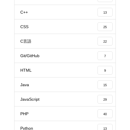
C++
13
CSS
25
C言語
22
Git/GitHub
7
HTML
9
Java
15
JavaScript
29
PHP
40
Python
13