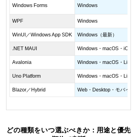
Windows Forms
Windows
WPF
Windows
WinUI／Windows App SDK
Windows（最新）
.NET MAUI
Windows・macOS・iOS・A
Avalonia
Windows・macOS・Linu
Uno Platform
Windows・macOS・Linux
Blazor／Hybrid
Web・Desktop・モバ
どの種類をいつ選ぶべきか：用途と優先