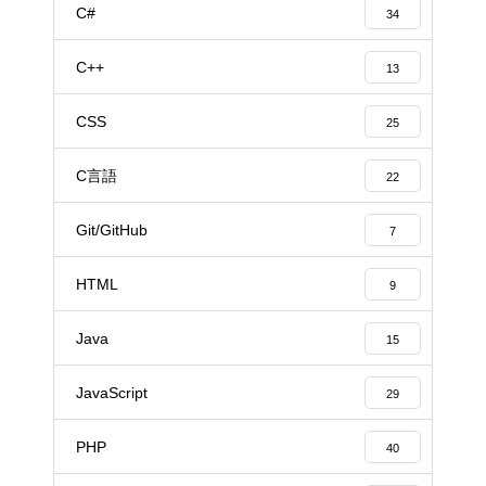
C#
34
C++
13
CSS
25
C言語
22
Git/GitHub
7
HTML
9
Java
15
JavaScript
29
PHP
40