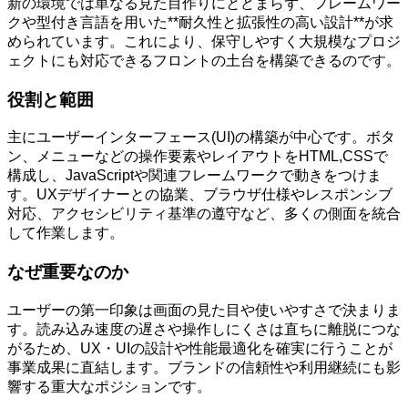
新の環境では単なる見た目作りにとどまらず、フレームワー
クや型付き言語を用いた**耐久性と拡張性の高い設計**が求
められています。これにより、保守しやすく大規模なプロジ
ェクトにも対応できるフロントの土台を構築できるのです。
役割と範囲
主にユーザーインターフェース(UI)の構築が中心です。ボタ
ン、メニューなどの操作要素やレイアウトをHTML,CSSで
構成し、JavaScriptや関連フレームワークで動きをつけま
す。UXデザイナーとの協業、ブラウザ仕様やレスポンシブ
対応、アクセシビリティ基準の遵守など、多くの側面を統合
して作業します。
なぜ重要なのか
ユーザーの第一印象は画面の見た目や使いやすさで決まりま
す。読み込み速度の遅さや操作しにくさは直ちに離脱につな
がるため、UX・UIの設計や性能最適化を確実に行うことが
事業成果に直結します。ブランドの信頼性や利用継続にも影
響する重大なポジションです。