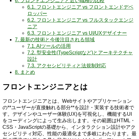
6.
フロントエンジニアと近い職種の比較
6.1.
フロントエンジニア vs フロントエンドデベ
ロッパー
6.2.
フロントエンジニア vs フルスタックエンジ
ニア
6.3.
フロントエンジニア vs UI/UXデザイナー
7.
最新の技術と今後注目される領域
7.1.
AIツールの活用
7.2.
型安全性(TypeScriptなど)とアーキテクチャ
設計
7.3.
アクセシビリティと法規制対応
8.
まとめ
フロントエンジニアとは
フロントエンジニアとは、Webサイトやアプリケーション
の**ユーザーが直接触れる部分**を設計・実装する技術者で
す。デザインやユーザー体験(UX)を可視化し、機能するUI
をコーディングによって生み出します。その範囲はHTML・
CSS・JavaScriptの基礎から、インタラクション設計やアク
セシビリティ対応、性能の最適化まで多岐にわたります。最