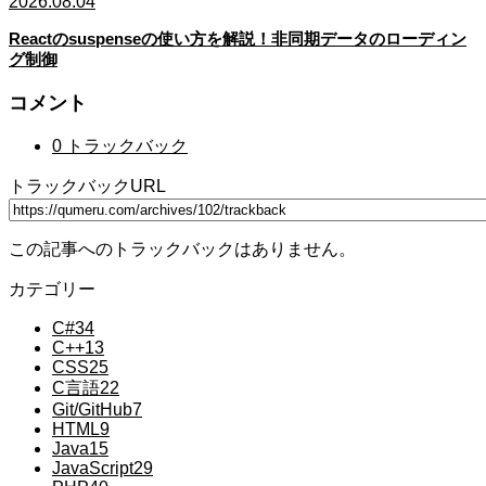
2026.08.04
Reactのsuspenseの使い方を解説！非同期データのローディン
グ制御
コメント
0 トラックバック
トラックバックURL
この記事へのトラックバックはありません。
カテゴリー
C#
34
C++
13
CSS
25
C言語
22
Git/GitHub
7
HTML
9
Java
15
JavaScript
29