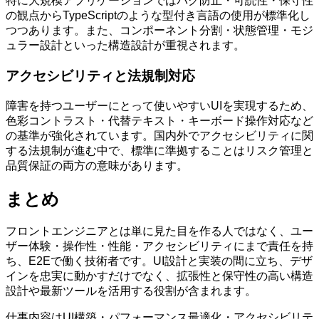
特に大規模アプリケーションではバグ防止・可読性・保守性
の観点からTypeScriptのような型付き言語の使用が標準化し
つつあります。また、コンポーネント分割・状態管理・モジ
ュラー設計といった構造設計が重視されます。
アクセシビリティと法規制対応
障害を持つユーザーにとって使いやすいUIを実現するため、
色彩コントラスト・代替テキスト・キーボード操作対応など
の基準が強化されています。国内外でアクセシビリティに関
する法規制が進む中で、標準に準拠することはリスク管理と
品質保証の両方の意味があります。
まとめ
フロントエンジニアとは単に見た目を作る人ではなく、ユー
ザー体験・操作性・性能・アクセシビリティにまで責任を持
ち、E2Eで働く技術者です。UI設計と実装の間に立ち、デザ
インを忠実に動かすだけでなく、拡張性と保守性の高い構造
設計や最新ツールを活用する役割が含まれます。
仕事内容はUI構築・パフォーマンス最適化・アクセシビリテ