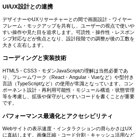
UI/UX設計との連携
デザイナーやUXリサーチャーとの間で画面設計・ワイヤー
フレーム・モックアップを共有し、ユーザーの視点で使いや
すい操作や見た目を追求します。可読性・操作性・レスポン
シブ対応などが焦点となり、設計段階での調整が後の工数を
大きく左右します。
コーディングと実装技術
HTML5・CSS3・モダンJavaScriptの理解は当然必要であ
り、フレームワーク（React・Angular・Vueなど）や型付き
言語（TypeScriptなど）の使用が常識となっています。コン
ポーネント設計・再利用可能性・モジュール構造・状態管理
等を考慮し、拡張や保守がしやすいコードを書くことが重要
です。
パフォーマンス最適化とアクセシビリティ
Webサイトの表示速度・インタラクションの滑らかさはUX
に直結します。画像圧縮・コード分割・キャッシュ活用など