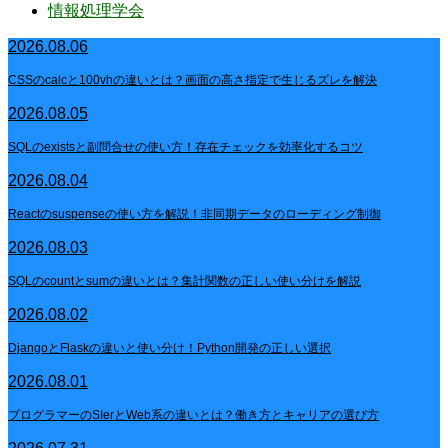
情報処理学会
2026.08.06
CSSのcalcと100vhの違いとは？画面の高さ指定で生じるズレを解決
2026.08.05
SQLのexistsと副問合せの使い方！存在チェックを効率化するコツ
2026.08.04
Reactのsuspenseの使い方を解説！非同期データのローディング制御
2026.08.03
SQLのcountとsumの違いとは？集計関数の正しい使い分けを解説
2026.08.02
DjangoとFlaskの違いと使い分け！Python開発の正しい選択
2026.08.01
プログラマーのSIerとWeb系の違いとは？働き方とキャリアの選び方