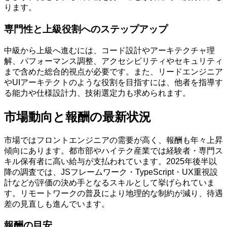
ります。
専門性と上級役割へのステップアップ
中級から上級へ進むには、コード設計やアーキテクチャ理
解、パフォーマンス調整、アクセシビリティやセキュリティ
まで含めた総合的視点が必要です。また、リードエンジニア
やUIアーキテクトのような役割を目指すには、他者を指導す
る能力や仕様設計力、技術選定力も求められます。
市場動向と報酬の最新状況
市場ではフロントエンジニアの需要が高く、報酬も年々上昇
傾向にあります。都市部やハイテク産業では経験者・専門ス
キル保有者に高い給与が支払われています。2025年後半以
降の調査では、JSフレームワーク・TypeScript・UX重視設
計などが評価の決め手となるスキルとして挙げられていま
す。リモートワークの普及により地理的な制約が減り、待遇
差の見直しも進んでいます。
報酬の目安