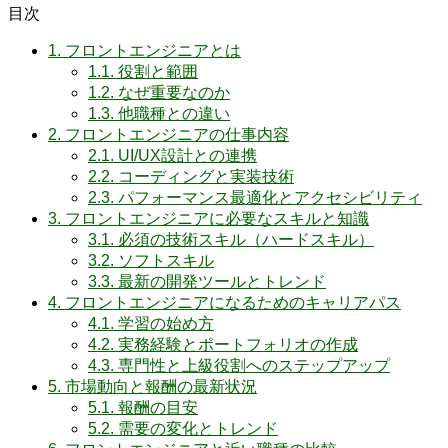
目次
1.
フロントエンジニアとは
1.1.
役割と範囲
1.2.
なぜ重要なのか
1.3.
他職種との違い
2.
フロントエンジニアの仕事内容
2.1.
UI/UX設計との連携
2.2.
コーディングと実装技術
2.3.
パフォーマンス最適化とアクセシビリティ
3.
フロントエンジニアに必要なスキルと知識
3.1.
必須の技術スキル（ハードスキル）
3.2.
ソフトスキル
3.3.
最新の開発ツールとトレンド
4.
フロントエンジニアになるためのキャリアパス
4.1.
学習の始め方
4.2.
実務経験とポートフォリオの作成
4.3.
専門性と上級役割へのステップアップ
5.
市場動向と報酬の最新状況
5.1.
報酬の目安
5.2.
需要の変化とトレンド